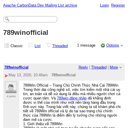
Apache CarbonData Dev Mailing List archive
Login
Register
789winofficial
1 message
Options
Classic
List
Threaded
789winofficial
Reply
|
Threaded
|
More
May 13, 2026; 10:48am
789winofficial
789Win Official – Trang Chủ Chính Thức Nhà Cái 789Win
Trong thời đại công nghệ số, việc tìm kiếm một nhà cái uy
tín, an toàn và dễ sử dụng là điều mà nhiều người chơi cá
4 posts
cược quan tâm. Và
789win đăng nhập
đã khẳng định
được vị thế của mình như một nền tảng hàng đầu trong
lĩnh vực này. Trong bài viết này, chúng ta sẽ khám phá chi
tiết về 789Win official và lý do tại sao trang chủ chính
thức của 789Win là điểm đến lý tưởng cho những người
đam mê cá cược.
1. Giới thiệu về 789Win