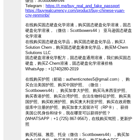
微信：Scottbowers44
Telegram :
https://t.me/buy_real_and_fake_passport
https://buyrealcurrency.com/product/buy-chinese-yuan-
cny-renminbi/
在线购买固态硬盘化学溶液，购买固态硬盘化学溶液，固态
硬盘化学溶液，（微信：Scottbowers44 ） 亚马逊固态硬盘
化学溶液
在线购买固态硬盘化学品，购买固态硬盘化学品，购买J.
Solution Chem，购买固态硬盘液体化学品，购买M-Chem
Solutions LLC
固态硬盘溶液化学配方，固态硬盘通用溶液，我们购买固态
硬盘，购买Z-Chem溶液，固态硬盘化学溶液价格
WhatsApp：+1(740)280-2019
在线购买护照（邮箱：authenticnotes5@gmail.com）、购
买合法美国护照、购买中国护照、（微信：
Scottbowers44）、购买加拿大护照、购买马来西亚护照、
购买香港护照、购买台湾护照、合法生物特征护照、购买美
国护照、购买欧洲护照、购买澳大利亚护照、购买在政府数
据库中注册的护照、购买加拿大居留许可（RP卡）、获得
美国公民身份和绿卡，我在哪里可以获得护照？
(WHATSAPP：+1 (725) 867-9567)，在线购买驾照，更新护
照
购买托福、雅思、托业（微信：Scottbowers44），购买加