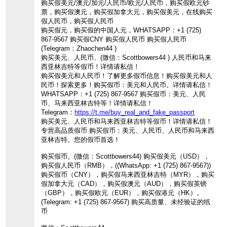
购买假美元/澳元/加元/人民币/欧元/人民币，购买假欧元钞
票，购买假澳元，购买假加拿大元，购买假美元，在线购买
假人民币，购买假人民币
购买假元，购买假的中国人元，WHATSAPP：+1 (725)
867-9567 购买假CNY 购买假人民币 购买假人民币
(Telegram：Zhaochen44 )
购买美元、人民币、(微信：Scottbowers44 ) 人民币和马来
西亚林吉特等假币！详情请私信！
购买假美元和人民币！了解更多假币信息！购买假美元和人
民币！探索更多！购买假币：美元和人民币。详情请私信！
WHATSAPP：+1 (725) 867-9567 购买假币：美元、人民
币、马来西亚林吉特等！详情请私信！
Telegram：
https://t.me/buy_real_and_fake_passport
购买美元、人民币和马来西亚林吉特等假币！详情请私信！
专营高品质假币 购买假币：美元、人民币、人民币和马来西
亚林吉特。您的假币首选！
购买假币。(微信：Scottbowers44) 购买假美元（USD），
购买假人民币（RMB），((WhatsApp: +1 (725) 867-9567))
购买假币（CNY），购买假马来西亚林吉特（MYR），购买
假加拿大元（CAD），购买假澳元（AUD），购买假英镑
（GBP），购买假欧元（EUR），购买假港元（HK）。
(Telegram: +1 (725) 867-9567) 购买高质量、未经验证的纸
币