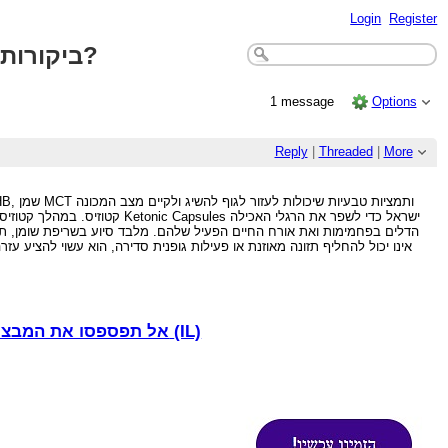
Login
Register
Ketonic Capsules ביקורות – כיצד להשתמש בהן לתוצאות אנרגיה ושריפת שומן טובות יותר?
1 message
Options
Reply
|
Threaded
|
More
קטוזיס. במהלך קטוזיס, הגוף 
הדלים בפחמימות ואת אורח החיים הפעיל שלהם. מלבד סיוע בשריפת שומן, תו
(IL)
➾➾ Israel => Ketonic Keto Capsules - אל תפספסו את המבצע המיוחד של היום בישראל