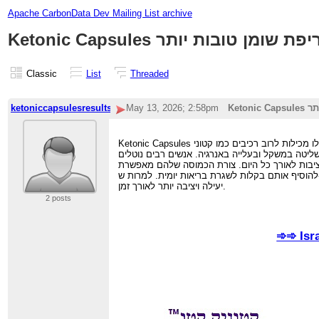
Apache CarbonData Dev Mailing List archive
Classic
List
Threaded
ketoniccapsulesresults
May 13, 2026; 2:58pm
Ketonic Capsules הם תוספי תזונה שנועדו לסייע לאנשים שעוקבים אחר דיאטה קטוגנית. כמוסות אלו מכילות לרוב רכיבים כמו קטוני BHB, שמן MCT ותמציות טבעיות שיכולות לעזור לגוף להשיג ולקיים מצב המכונה
ם רבים נוטלים Ketonic Capsules ישראל כדי לשפר את הרגלי האכילה
ציבות לאורך כל היום. צורת הכמוסה שלהם מאפשרת
להוסיף אותם בקלות לשגרת בריאות יומית. למרות ש-Ketonic Capsules אינו יכול להחליף תזונה מאוזנת או פעילות גופנית סדירה, הוא עשוי להציע עזרה נוספת למי שרוצה להגיע ליעדי הכושר והבריאות שלהם בצורה
יעילה ויציבה יותר לאורך זמן.
2 posts