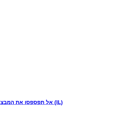
(IL)
➾➾ Israel => Ketonic Keto Capsules - אל תפספסו את המבצע המיוחד של היום בישראל