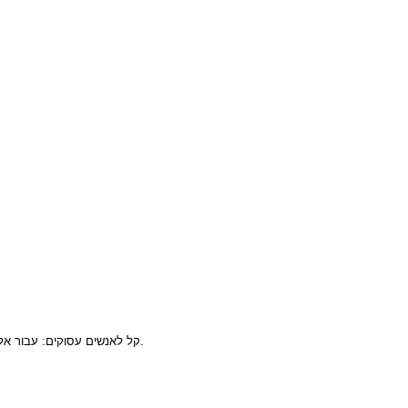
גנית, כמוסות מציגות דרך פשוטה ומהירה לתמוך באורח חייהם ללא צורך בהכנת משקאות או חטיפים מיוחדים.
🌿 קל לאנשים עסוקים: עבור א