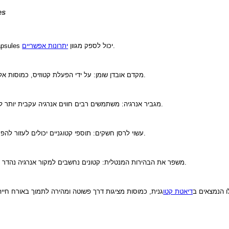
es
.
בשילוב עם תזונה קטוגנית מאוזנת היטב, Ketonic Capsules יכול לספק מגוון
יתרונות אפשריים
🌿 מקדם אובדן שומן: על ידי הפעלת קטוזיס, כמוסות אלו עשויות לסייע לגוף לשרוף שומן מאוחסן לאנרגיה.
🌿 מגביר אנרגיה: משתמשים רבים חווים אנרגיה עקבית יותר לאורך היום, במיוחד לאחר שגופם מסתגל לקטוזיס.
🌿 עשוי לרסן חשקים: תוספי קטוגניים יכולים לעזור להפחית את החשק לממתקים ומזונות עתירי פחמימות.
🌿 משפר את הבהירות המנטלית: קטונים נחשבים למקור אנרגיה נהדר למוח, מה שעשוי להוביל לשיפור המיקוד והבהירות.
לו הנמצאים ב
דיאטת קטו