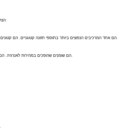
הנפוצים הכלולים הם:
הצלח
1. קטונים של BHB (בטא-הידרוקסיבוטיראט): מלחי BHB הם אחד המרכיבים הנפוצים ביותר בתוספי תזונה קטוגניים. הם קטונים חיצוניים שיכולים לסייע בהעלאת רמות הקטונים בגוף ולספק מקור אנרגיה נוסף.
2. אבקת שמן MCT: טריגליצרידים בעלי שרשרת בינונית (MCTs) הם שומנים שהופכים במהירות לאנרגיה. הם מתווספים לעתים קרובות כדי לסייע בשריפת שומן ולשפר את הסיבולת.
6. קפאין (אופציונלי): חלק מהפורמולות מכילות קפאין כדי לסייע בשיפור רמות המיקוד והאנרגיה. עם זאת, קיימות גם אפשרויות ללא קפאין.