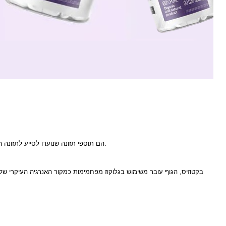
Ketonic Capsules הם תוספי תזונה שנועדו לסייע לתזונה הקטוגנית. כמוסות אלו מכילות בדרך כלל רכיבים שיכולים לעזור לגוף להיכנס או להישאר במצב מטבולי הנקרא קטוזיס.
בקטוזיס, הגוף עובר משימוש בגלוקוז מפחמימות כמקור האנרגיה העיקרי שלו 