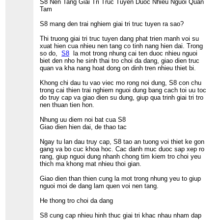
S8 Nen Tang Giai Tri Truc Tuyen Duoc Nhieu Nguoi Quan
Tam
S8 mang den trai nghiem giai tri truc tuyen ra sao?
Thi truong giai tri truc tuyen dang phat trien manh voi su
xuat hien cua nhieu nen tang co tinh nang hien dai. Trong
so do,
S8
la mot trong nhung cai ten duoc nhieu nguoi
biet den nho he sinh thai tro choi da dang, giao dien truc
quan va kha nang hoat dong on dinh tren nhieu thiet bi.
Khong chi dau tu vao viec mo rong noi dung, S8 con chu
trong cai thien trai nghiem nguoi dung bang cach toi uu toc
do truy cap va giao dien su dung, giup qua trinh giai tri tro
nen thuan tien hon.
Nhung uu diem noi bat cua S8
Giao dien hien dai, de thao tac
Ngay tu lan dau truy cap, S8 tao an tuong voi thiet ke gon
gang va bo cuc khoa hoc. Cac danh muc duoc sap xep ro
rang, giup nguoi dung nhanh chong tim kiem tro choi yeu
thich ma khong mat nhieu thoi gian.
Giao dien than thien cung la mot trong nhung yeu to giup
nguoi moi de dang lam quen voi nen tang.
He thong tro choi da dang
S8 cung cap nhieu hinh thuc giai tri khac nhau nham dap