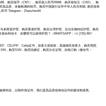
/RMB、购买假币（CNY）、购买假人民币/RMB、购买假加元（CAD）、购
HK）。购买高品质、未被检测的纸币。购买中国旅行证件中华人民共和国, 购买假美
egram：Zhaochen44
护照、购买马来西亚护照、购买香港护照、购买台湾护照、合法生物特征护照、购买
、在哪里可以获得护照？（WHATSAPP：+1 (725) 867-
、TEF、CELPIP、Celta证书，加拿大居留权，直接移民加拿大，购买驾照、
IN、SIN，购买SSN，购买结婚证，购买出生证明。在线订购（微信号：
秘密特征，以制作假证件。我们是高品质假身份证件的最佳制造商。