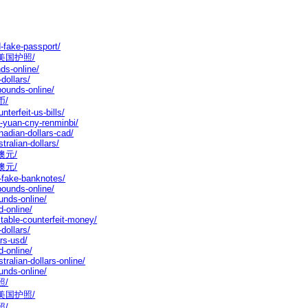
d-fake-passport/
出售假美国护照/
ds-online/
dollars/
pounds-online/
币/
terfeit-us-bills/
e-yuan-cny-renminbi/
nadian-dollars-cad/
ralian-dollars/
假澳元/
假澳元/
-fake-banknotes/
pounds-online/
unds-online/
d-online/
table-counterfeit-money/
dollars/
rs-usd/
d-online/
ralian-dollars-online/
unds-online/
照/
出售假美国护照/
照/