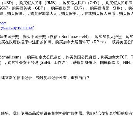
假美元（USD）、购买假人民币（RMB）、购买假人民币（CNY）、购买假人民币
5) 867-9567）购买假英镑（GBP）、购买假欧元（EUR）、购买假港元（$
票，购买假澳元，购买假加拿大元，购买假美元，在线购买假人民币，购买假人民币 Tel
port
e-yuan-cny-renminbi/
、购买合法美国护照、购买中国护照（微信：Scottbowers44）、购买加拿大
政府数据库中注册的护照、购买加拿大居留许可（RP 卡）、获得美国公民身份和绿卡
es5@gmail.com），购买加拿大公民身份，购买美国公民身份，购买加拿大TCF
rs44），购买社会安全号码 (SSN)、工作许可，获取新身份证、国民保险卡、N
，建立新的信用记录，绕过犯罪记录检查，重获自由？
年经验。我们使用高品质的设备和材料制作假护照。我们精心复制真护照的所有