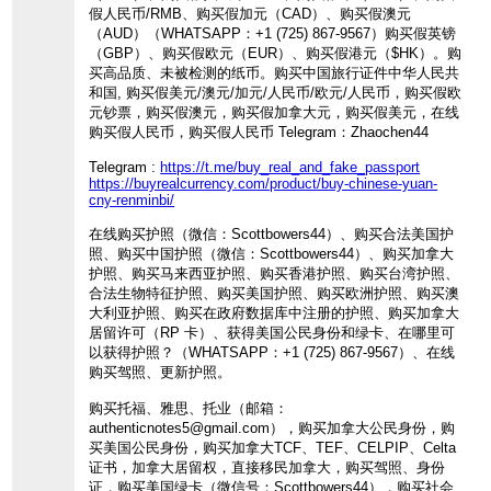
假人民币/RMB、购买假加元（CAD）、购买假澳元
（AUD）（WHATSAPP：+1 (725) 867-9567）购买假英镑
（GBP）、购买假欧元（EUR）、购买假港元（$HK）。购
买高品质、未被检测的纸币。购买中国旅行证件中华人民共
和国, 购买假美元/澳元/加元/人民币/欧元/人民币，购买假欧
元钞票，购买假澳元，购买假加拿大元，购买假美元，在线
购买假人民币，购买假人民币 Telegram：Zhaochen44
Telegram :
https://t.me/buy_real_and_fake_passport
https://buyrealcurrency.com/product/buy-chinese-yuan-
cny-renminbi/
在线购买护照（微信：Scottbowers44）、购买合法美国护
照、购买中国护照（微信：Scottbowers44）、购买加拿大
护照、购买马来西亚护照、购买香港护照、购买台湾护照、
合法生物特征护照、购买美国护照、购买欧洲护照、购买澳
大利亚护照、购买在政府数据库中注册的护照、购买加拿大
居留许可（RP 卡）、获得美国公民身份和绿卡、在哪里可
以获得护照？（WHATSAPP：+1 (725) 867-9567）、在线
购买驾照、更新护照。
购买托福、雅思、托业（邮箱：
authenticnotes5@gmail.com），购买加拿大公民身份，购
买美国公民身份，购买加拿大TCF、TEF、CELPIP、Celta
证书，加拿大居留权，直接移民加拿大，购买驾照、身份
证，购买美国绿卡（微信号：Scottbowers44），购买社会