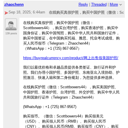
zhaochenn
Reply
|
Threaded
|
More
Sep 18, 2025; 6:44am
在线购买真假护照，购买中国护照（微信：Scottb
44），购买台湾护照，购买香港护照，购买中
在线购买真假护照，购买中国护照（微信：
照，购买中华人民共和国旅行证件，购买中国签
Scottbowers44），购买台湾护照，购买香港护照，购买中
雅思、托业考试成绩。购买人民币假币（Telegra
国身份证，购买中国驾照，购买中华人民共和国旅行证件，
chen44） （WhatsApp：+1 (725) 867-9567）
139 posts
购买中国签证，在中国购买托福、雅思、托业考试成绩。购
买人民币假币（Telegram：Zhaochen44）
（WhatsApp：+1 (725) 867-9567）
https://buyrealcurrency.com/product/网上出售假美国护照/
我们以最优价格和卓越品质提供各类签证、旅行证件和护
照。我们办理小国护照、多国护照、东南亚出入境协助、护
照激活、快速入籍和第二身份规划，为您提供多种选择。
在线购买护照（微信：Scottbowers44），购买美国护照、
中国护照、香港护照、台湾护照、外交护照、购买中华人民
共和国旅行证件（Telegram：Zhaochen44）
(WhatsApp：+1 (725) 867-9567)
购买假币。（微信：Scottbowers44）购买假美元
（USD）、购买假人民币（RMB）、购买假人民币
（CNY）、购买假人民币/RMB、购买假币（CNY）、购买