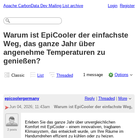
Apache CarbonData Dev Mailing List archive
Login
Register
Warum ist EpiCooler der einfachste
Weg, das ganze Jahr über
angenehme Temperaturen zu
genießen?
1 message
Options
Classic
List
Threaded
epicoolergermany
Reply
|
Threaded
|
More
Jun 04, 2026; 11:43am
Warum ist EpiCooler der einfachste Weg, 
Erleben Sie das ganze Jahr über unvergleichlichen
Komfort mit EpiCooler – einem innovativen, tragbaren
2 posts
Klimasystem, das entwickelt wurde, um Ihre Räume im
Handumdrehen effizient zu kühlen oder zu heizen.