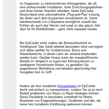
Im Gegensatz zu herkömmlichen Klimageräten, die oft
eine professionelle Installation, hohe Einrichtungsgebühren
und einen festen Standort erfordern, bietet EpiCooler
Deutschland eine unkomplizierte „Plug-and-Play“-Lösung,
die direkt nach dem Auspacken einsatzbereit ist. Seine
bahnbrechende 2-in-1-Bauweise ermöglicht sowohl das
Kühlen als auch das Heizen und sorgt so das ganze Jahr
über für Ihr Wohlbefinden – ganz ohne separate Geräte.
Bei EpiCooler steht zudem der Benutzerkomfort im
Vordergrund. Das Gerät arbeitet besonders leise und eignet
sich daher perfekt für Schlafzimmer, Büros und
Arbeitsbereiche, in denen Lärm als störend empfunden
werden kann. Darüber hinaus kann der energieeffiziente
Betrieb im Vergleich zu typischen Klimasystemen zu
niedrigeren Stromkosten führen; so genießen Sie
angenehmes Wohnklima und behalten gleichzeitig Ihre
Ausgaben fest im Griff.
Anders als fest installierte
Klimaanlagen
ist EpiCooler
leicht und einfach zu transportieren, sodass Sie es je nach
Bedarf problemlos von Raum zu Raum bewegen können.
Diese Flexibilität ist besonders vorteilhaft für Mieter,
Bewohner von Etagenwohnungen, Studenten und alle, die
keine fest installierte Kühllösung realisieren können.