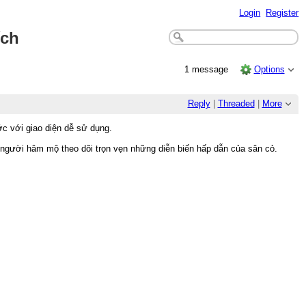
Login
Register
ích
1 message
Options
Reply
|
Threaded
|
More
c với giao diện dễ sử dụng.
p người hâm mộ theo dõi trọn vẹn những diễn biến hấp dẫn của sân cỏ.