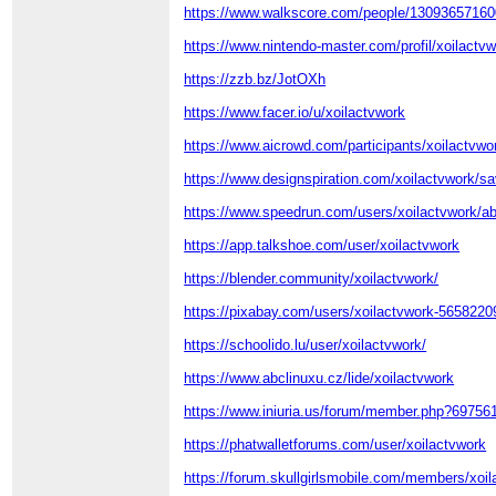
https://www.walkscore.com/people/13093657160
https://www.nintendo-master.com/profil/xoilactv
https://zzb.bz/JotOXh
https://www.facer.io/u/xoilactvwork
https://www.aicrowd.com/participants/xoilactvwo
https://www.designspiration.com/xoilactvwork/s
https://www.speedrun.com/users/xoilactvwork/a
https://app.talkshoe.com/user/xoilactvwork
https://blender.community/xoilactvwork/
https://pixabay.com/users/xoilactvwork-5658220
https://schoolido.lu/user/xoilactvwork/
https://www.abclinuxu.cz/lide/xoilactvwork
https://www.iniuria.us/forum/member.php?697561
https://phatwalletforums.com/user/xoilactvwork
https://forum.skullgirlsmobile.com/members/xoi