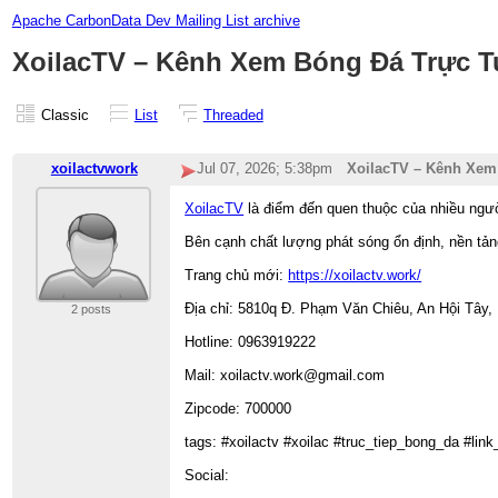
Apache CarbonData Dev Mailing List archive
XoilacTV – Kênh Xem Bóng Đá Trực T
Classic
List
Threaded
xoilactvwork
Jul 07, 2026; 5:38pm
XoilacTV – Kênh Xem
XoilacTV
là điểm đến quen thuộc của nhiều ngườ
Bên cạnh chất lượng phát sóng ổn định, nền tảng
Trang chủ mới:
https://xoilactv.work/
Địa chỉ: 5810q Đ. Phạm Văn Chiêu, An Hội Tây,
2 posts
Hotline: 0963919222
Mail: xoilactv.work@gmail.com
Zipcode: 700000
tags: #xoilactv #xoilac #truc_tiep_bong_da #link
Social: