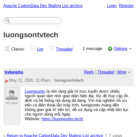
Apache CarbonData Dev Mailing List archive
Login
Register
luongsontvtech
1 message
Options
Classic
List
Threaded
bykanpho
Reply
|
Threaded
|
More
May 11, 2026; 11:45am
luongsontvtech
Luongsontv
là nền tảng giải trí trực tuyến được nhiều
người quan tâm nhờ giao diện hiện đại, tốc độ truy cập ổn
định và hệ thống nội dung đa dạng. Với trải nghiệm tối ưu
617 posts
trên cả điện thoại lẫn máy tính, luongsontv mang đến
không gian giải trí tiện lợi, dễ sử dụng và cập nhật liên tục
cho người dùng mỗi ngày.
Website:
https://luongsontv.tech/
«
Return to Apache CarbonData Dev Mailing List archive
|
7 views