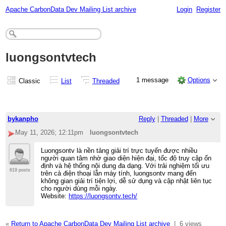
Apache CarbonData Dev Mailing List archive
Login
Register
luongsontvtech
1 message
Options
Classic
List
Threaded
bykanpho
Reply
|
Threaded
|
More
May 11, 2026; 12:11pm
luongsontvtech
Luongsontv là nền tảng giải trí trực tuyến được nhiều
người quan tâm nhờ giao diện hiện đại, tốc độ truy cập ổn
định và hệ thống nội dung đa dạng. Với trải nghiệm tối ưu
619 posts
trên cả điện thoại lẫn máy tính, luongsontv mang đến
không gian giải trí tiện lợi, dễ sử dụng và cập nhật liên tục
cho người dùng mỗi ngày.
Website:
https://luongsontv.tech/
«
Return to Apache CarbonData Dev Mailing List archive
|
6 views