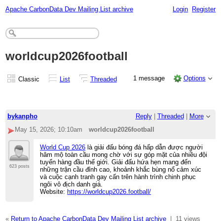
Apache CarbonData Dev Mailing List archive
Login
Register
worldcup2026football
1 message
Options
Classic
List
Threaded
bykanpho
Reply
|
Threaded
|
More
May 15, 2026; 10:10am
worldcup2026football
World Cup 2026
là giải đấu bóng đá hấp dẫn được người
hâm mộ toàn cầu mong chờ với sự góp mặt của nhiều đội
tuyển hàng đầu thế giới. Giải đấu hứa hẹn mang đến
623 posts
những trận cầu đỉnh cao, khoảnh khắc bùng nổ cảm xúc
và cuộc cạnh tranh gay cấn trên hành trình chinh phục
ngôi vô địch danh giá.
Website:
https://worldcup2026.football/
«
Return to Apache CarbonData Dev Mailing List archive
|
11 views